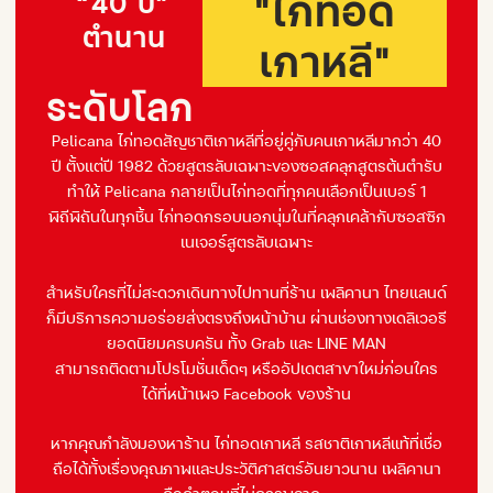
"ไก่ทอด
“40 ปี”
ตำนาน
เกาหลี"
ระดับโลก
Pelicana ไก่ทอดสัญชาติเกาหลีที่อยู่คู่กับคนเกาหลีมากว่า 40
ปี ตั้งแต่ปี 1982 ด้วยสูตรลับเฉพาะของซอสคลุกสูตรต้นตำรับ
ทำให้ Pelicana กลายเป็นไก่ทอดที่ทุกคนเลือกเป็นเบอร์ 1
พิถีพิถันในทุกชิ้น ไก่ทอดกรอบนอกนุ่มในที่คลุกเคล้ากับซอสซิก
เนเจอร์สูตรลับเฉพาะ
สำหรับใครที่ไม่สะดวกเดินทางไปทานที่ร้าน เพลิคานา ไทยแลนด์
ก็มีบริการความอร่อยส่งตรงถึงหน้าบ้าน ผ่านช่องทางเดลิเวอรี
ยอดนิยมครบครัน ทั้ง Grab และ LINE MAN
สามารถติดตามโปรโมชั่นเด็ดๆ หรืออัปเดตสาขาใหม่ก่อนใคร
ได้ที่หน้าเพจ Facebook ของร้าน
หากคุณกำลังมองหาร้าน ไก่ทอดเกาหลี รสชาติเกาหลีแท้ที่เชื่อ
ถือได้ทั้งเรื่องคุณภาพและประวัติศาสตร์อันยาวนาน เพลิคานา