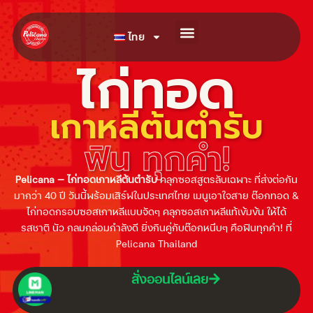
Skip
to
ไทย
content
ไก่ทอด
เกาหลีต้นตำรับ
ฟิน ทุกคำ!
Pelicana — ไก่ทอดเกาหลีต้นตำรับ
คลุกซอสสูตรลับเฉพาะ ที่ส่งต่อกัน
มากว่า 40 ปี วันนี้พร้อมเสิร์ฟในประเทศไทย เมนูเอาใจสาย ต๊อกทอด &
ไก่ทอดกรอบซอสเกาหลีแบบจัดๆ คลุกซอสเกาหลีแท้เข้มข้น ให้ได้
รสชาติ นัว กลมกล่อมกำลังดี ยิ่งกินคู่กับต๊อกหนึบๆ คือฟินทุกคำ! ที่
Pelicana Thailand
สั่งออนไลน์เลย