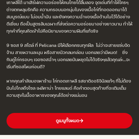
เกาหลีใต้ มาเสิร์ฟความอร่อยให้คนไทยได้ลิ้มลอง จุดเด่นที่ทำให้ใครๆ
ต่างตกหลุมรักคือ ความกรอบนอกนุ่มในของเนื้อไก่ที่ทอดออกมาได้
สมบูรณ์แบบ ไม่อมน้ำมัน และยังคงความฉ่ำของเนื้อด้านในไว้ได้อย่าง
ดีเยี่ยม ถือเป็นสูตรลับเฉพาะที่ส่งต่อความอร่อยมาอย่างยาวนาน ทำให้
ทุกคำที่คุณกัดเข้าไปคือนิยามของความฟินที่แท้จริง
9 ซอส 9 สไตล์ ที่ Pelicana มีให้เลือกครบทุกฟีล ไม่ว่าจะสายแซ่บจัด
จ้าน สายหวานละมุน หรือสายนัวกลมกล่อม บอกเลยว่ามีหมด! ยิ่ง
กินคู่ไก่กรอบๆ เจอซอสฉ่ำๆ บอกเลยมันหยุดไม่ได้จริงๆแล้วคุณล่ะ…จะ
เริ่มที่ซอสไหนก่อนดี?
หากคุณกำลังมองหาร้าน ไก่ทอดเกาหลี รสชาติออริจินัลแท้ๆ ที่ไม่ต้อง
บินไปไกลถึงโซล เพลิคาน่า ไทยแลนด์ คือคำตอบสุดท้ายที่จะเติมเต็ม
ความสุขในมื้ออาหารของคุณได้อย่างแน่นอน
ดูเมนูทั้งหมด