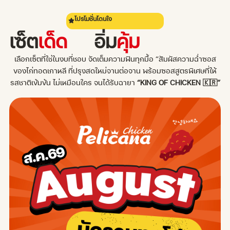
โปรโมชั่นโดนใจ
เซ็ต
เด็ด
อิ่ม
คุ้ม
เลือกเซ็ตที่ใช่ในงบที่ชอบ จัดเต็มความฟินทุกมื้อ “สัมผัสความฉ่ำซอส
ของไก่ทอดเกาหลี ที่ปรุงสดใหม่จานต่อจาน พร้อมซอสสูตรพิเศษที่ให้
รสชาติเข้มข้น ไม่เหมือนใคร จนได้รับฉายา
“KING OF CHICKEN 🇰🇷”