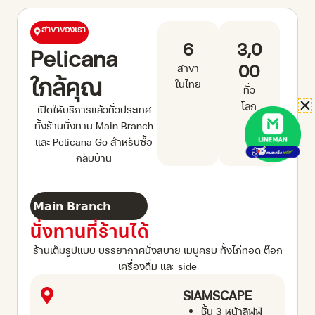
สาขาของเรา
6
3,0
Pelicana
00
สาขา
ใกล้คุณ
ในไทย
ทั่ว
โลก
เปิดให้บริการแล้วทั่วประเทศ
ทั้งร้านนั่งทาน Main Branch
และ Pelicana Go สำหรับซื้อ
กลับบ้าน
𝗠𝗮𝗶𝗻 𝗕𝗿𝗮𝗻𝗰𝗵
นั่งทานที่ร้านได้
ร้านเต็มรูปแบบ บรรยากาศนั่งสบาย เมนูครบ ทั้งไก่ทอด ต๊อก
เครื่องดื่ม และ side
SIAMSCAPE
ชั้น 3 หน้าลิฟฟ์