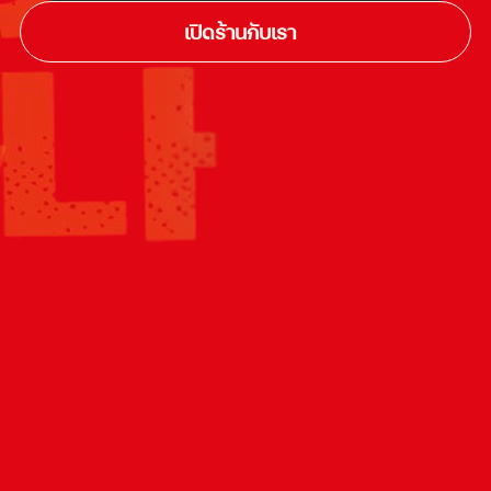
เปิดร้านกับเรา