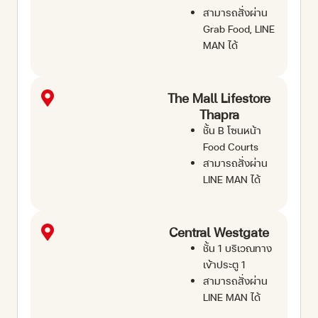
สามารถสั่งผ่าน
Grab Food, LINE
MAN ได้
The Mall Lifestore
Thapra
ชั้น B โซนหน้า
Food Courts
สามารถสั่งผ่าน
LINE MAN ได้
Central Westgate
ชั้น 1 บริเวณทาง
เข้าประตู 1
สามารถสั่งผ่าน
LINE MAN ได้