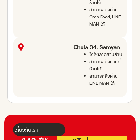
ร้านได้
สามารถสั่งผ่าน
Grab Food, LINE
MAN ได้
Chula 34, Samyan
ใกล้ตลาดสามย่าน
สามารถนั่งทานที่
ร้านได้
สามารถสั่งผ่าน
LINE MAN ได้
เกี่ยวกับเรา