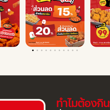
ทำไมต้องกิน