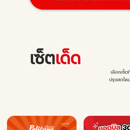
เซ็ต
เด็ด
เลือกเซ็ต
ปรุงสดใหม