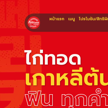
Skip
to
content
หน้าแรก
เมนู
โปรโมชัน/สิทธิพ
ไก่ทอด
เกาหลีต้
ฟิน ทุกคำ