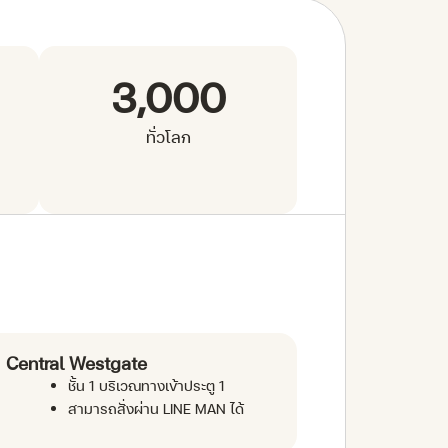
3,000
ทั่วโลก
Central Westgate
ชั้น 1 บริเวณทางเข้าประตู 1
สามารถสั่งผ่าน LINE MAN ได้