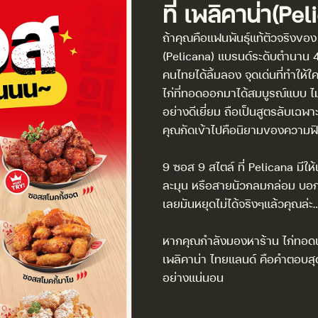
ที่ เพลิคาน่า(Pe
ถ้าคุณคือแฟนพันธุ์แท้ตัวจริงของ
(Pelicana) แบรนด์ระดับตำนาน 40
คนไทยได้ลิ้มลอง จุดเด่นที่ทำให
ไก่ที่ทอดออกมาได้สมบูรณ์แบบ ไม
อย่างดีเยี่ยม ถือเป็นสูตรลับเฉพ
คุณกัดเข้าไปคือนิยามของความฟิน
9 ซอส 9 สไตล์ ที่ Pelicana มีใ
ละมุน หรือสายนัวกลมกล่อม บอก
เลยมันหยุดไม่ได้จริงๆแล้วคุณล่ะ…
หากคุณกำลังมองหาร้าน ไก่ทอดเกา
เพลิคาน่า ไทยแลนด์ คือคำตอบสุด
อย่างแน่นอน