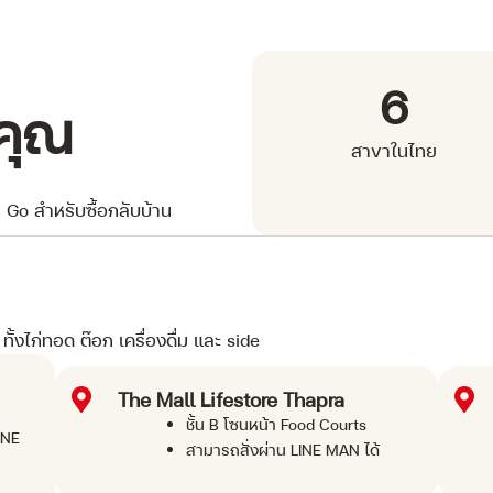
6
คุณ
สาขาในไทย
 Go สำหรับซื้อกลับบ้าน
้งไก่ทอด ต๊อก เครื่องดื่ม และ side
The Mall Lifestore Thapra
ชั้น B โซนหน้า Food Courts
INE
สามารถสั่งผ่าน LINE MAN ได้