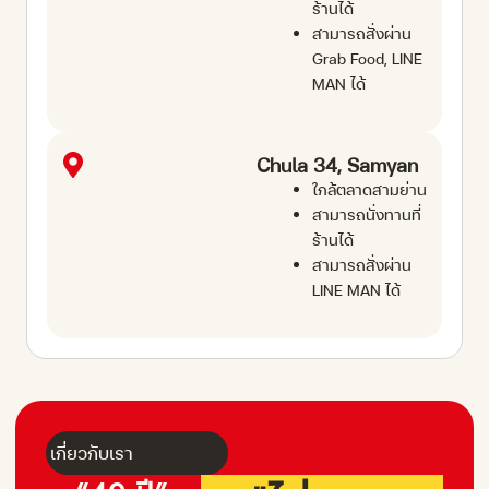
ร้านได้
สามารถสั่งผ่าน
Grab Food, LINE
MAN ได้
Chula 34, Samyan
ใกล้ตลาดสามย่าน
สามารถนั่งทานที่
ร้านได้
สามารถสั่งผ่าน
LINE MAN ได้
เกี่ยวกับเรา