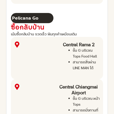
𝗣𝗲𝗹𝗶𝗰𝗮𝗻𝗮 𝗚𝗼
ซื้อกลับบ้าน
เน้นซื้อกลับบ้าน รวดเร็ว ฟินทุกคำเหมือนเดิม
Central Rama 2
ชั้น G บริเวณ
Tops Food Hall
สามารถสั่งผ่าน
LINE MAN ได้
Central Chiangmai
Airport
ชั้น G บริเวณ หน้า
Tops
สามารถนั่งทานที่