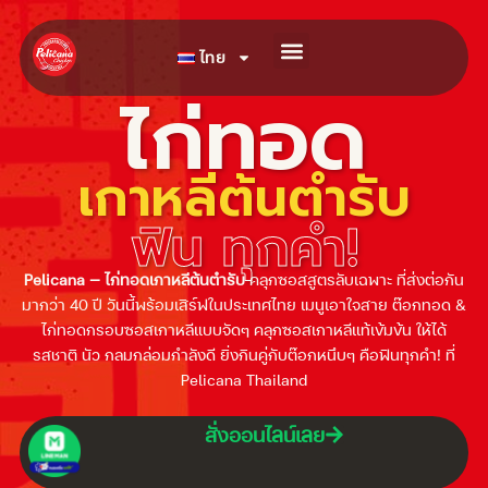
Skip
to
ไทย
content
ไก่ทอด
เกาหลีต้นตำรับ
ฟิน ทุกคำ!
Pelicana — ไก่ทอดเกาหลีต้นตำรับ
คลุกซอสสูตรลับเฉพาะ ที่ส่งต่อกัน
มากว่า 40 ปี วันนี้พร้อมเสิร์ฟในประเทศไทย เมนูเอาใจสาย ต๊อกทอด &
ไก่ทอดกรอบซอสเกาหลีแบบจัดๆ คลุกซอสเกาหลีแท้เข้มข้น ให้ได้
รสชาติ นัว กลมกล่อมกำลังดี ยิ่งกินคู่กับต๊อกหนึบๆ คือฟินทุกคำ! ที่
Pelicana Thailand
สั่งออนไลน์เลย