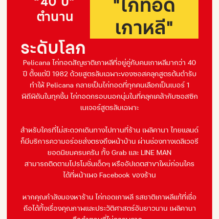
"ไก่ทอด
“40 ปี”
ตำนาน
เกาหลี"
ระดับโลก
Pelicana ไก่ทอดสัญชาติเกาหลีที่อยู่คู่กับคนเกาหลีมากว่า 40
ปี ตั้งแต่ปี 1982 ด้วยสูตรลับเฉพาะของซอสคลุกสูตรต้นตำรับ
ทำให้ Pelicana กลายเป็นไก่ทอดที่ทุกคนเลือกเป็นเบอร์ 1
พิถีพิถันในทุกชิ้น ไก่ทอดกรอบนอกนุ่มในที่คลุกเคล้ากับซอสซิก
เนเจอร์สูตรลับเฉพาะ
สำหรับใครที่ไม่สะดวกเดินทางไปทานที่ร้าน เพลิคานา ไทยแลนด์
ก็มีบริการความอร่อยส่งตรงถึงหน้าบ้าน ผ่านช่องทางเดลิเวอรี
ยอดนิยมครบครัน ทั้ง Grab และ LINE MAN
สามารถติดตามโปรโมชั่นเด็ดๆ หรืออัปเดตสาขาใหม่ก่อนใคร
ได้ที่หน้าเพจ Facebook ของร้าน
หากคุณกำลังมองหาร้าน ไก่ทอดเกาหลี รสชาติเกาหลีแท้ที่เชื่อ
ถือได้ทั้งเรื่องคุณภาพและประวัติศาสตร์อันยาวนาน เพลิคานา