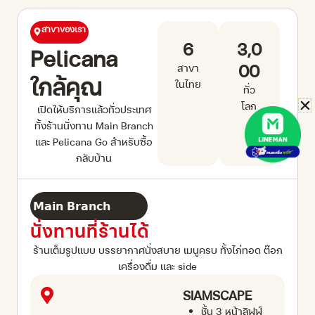
สาขาของเรา
6
3,0
Pelicana
00
สาขา
ใกล้คุณ
ในไทย
ทั่ว
โลก
เปิดให้บริการแล้วทั่วประเทศ
ทั้งร้านนั่งทาน Main Branch
และ Pelicana Go สำหรับซื้อ
กลับบ้าน
𝗠𝗮𝗶𝗻 𝗕𝗿𝗮𝗻𝗰𝗵
นั่งทานที่ร้านได้
ร้านเต็มรูปแบบ บรรยากาศนั่งสบาย เมนูครบ ทั้งไก่ทอด ต๊อก
เครื่องดื่ม และ side
SIAMSCAPE
ชั้น 3 หน้าลิฟฟ์