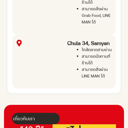
ร้านได้
สามารถสั่งผ่าน
Grab Food, LINE
MAN ได้
Chula 34, Samyan
ใกล้ตลาดสามย่าน
สามารถนั่งทานที่
ร้านได้
สามารถสั่งผ่าน
LINE MAN ได้
เกี่ยวกับเรา