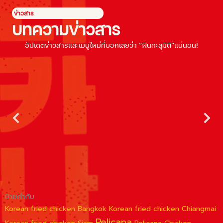
ข่าวสาร
บทความข่าวสาร
อัปเดตข่าวสารและเมนูใหม่ที่บอกเลยว่า “ฟินทะลุมิติ”แน่นอน!
ป้ายกำกับ
Korean fried chicken Bangkok
Korean fried chicken Chiangmai
Pelicana