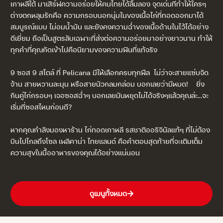
เกาหลีใต้ มาเสิร์ฟความอร่อยให้คนไทยได้ลิ้มลอง จุดเด่นที่ทำให้ใครๆ
ต่างตกหลุมรักคือ ความกรอบนอกนุ่มในของเนื้อไก่ที่ทอดออกมาได้
สมบูรณ์แบบ ไม่อมน้ำมัน และยังคงความฉ่ำของเนื้อด้านในไว้ได้อย่าง
ดีเยี่ยม ถือเป็นสูตรลับเฉพาะที่ส่งต่อความอร่อยมาอย่างยาวนาน ทำให้
ทุกคำที่คุณกัดเข้าไปคือนิยามของความฟินที่แท้จริง
9 ซอส 9 สไตล์ ที่ Pelicana มีให้เลือกครบทุกฟีล ไม่ว่าจะสายแซ่บจัด
จ้าน สายหวานละมุน หรือสายนัวกลมกล่อม บอกเลยว่ามีหมด! ยิ่ง
กินคู่ไก่กรอบๆ เจอซอสฉ่ำๆ บอกเลยมันหยุดไม่ได้จริงๆแล้วคุณล่ะ…จะ
เริ่มที่ซอสไหนก่อนดี?
หากคุณกำลังมองหาร้าน ไก่ทอดเกาหลี รสชาติออริจินัลแท้ๆ ที่ไม่ต้อง
บินไปไกลถึงโซล เพลิคาน่า ไทยแลนด์ คือคำตอบสุดท้ายที่จะเติมเต็ม
ความสุขในมื้ออาหารของคุณได้อย่างแน่นอน
ดูเมนูทั้งหมด