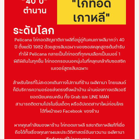
"ไก่ทอด
“40 ปี”
ตำนาน
เกาหลี"
ระดับโลก
Pelicana ไก่ทอดสัญชาติเกาหลีที่อยู่คู่กับคนเกาหลีมากว่า 40
ปี ตั้งแต่ปี 1982 ด้วยสูตรลับเฉพาะของซอสคลุกสูตรต้นตำรับ
ทำให้ Pelicana กลายเป็นไก่ทอดที่ทุกคนเลือกเป็นเบอร์ 1
พิถีพิถันในทุกชิ้น ไก่ทอดกรอบนอกนุ่มในที่คลุกเคล้ากับซอสซิก
เนเจอร์สูตรลับเฉพาะ
สำหรับใครที่ไม่สะดวกเดินทางไปทานที่ร้าน เพลิคานา ไทยแลนด์
ก็มีบริการความอร่อยส่งตรงถึงหน้าบ้าน ผ่านช่องทางเดลิเวอรี
ยอดนิยมครบครัน ทั้ง Grab และ LINE MAN
สามารถติดตามโปรโมชั่นเด็ดๆ หรืออัปเดตสาขาใหม่ก่อนใคร
ได้ที่หน้าเพจ Facebook ของร้าน
หากคุณกำลังมองหาร้าน ไก่ทอดเกาหลี รสชาติเกาหลีแท้ที่เชื่อ
ถือได้ทั้งเรื่องคุณภาพและประวัติศาสตร์อันยาวนาน เพลิคานา