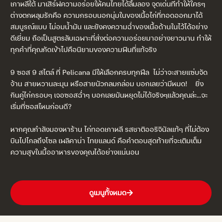
เกาหลีใต้ มาเสิร์ฟความอร่อยให้คนไทยได้ลิ้มลอง จุดเด่นที่ทำให้ใครๆ
ต่างตกหลุมรักคือ ความกรอบนอกนุ่มในของเนื้อไก่ที่ทอดออกมาได้
สมบูรณ์แบบ ไม่อมน้ำมัน และยังคงความฉ่ำของเนื้อด้านในไว้ได้อย่าง
ดีเยี่ยม ถือเป็นสูตรลับเฉพาะที่ส่งต่อความอร่อยมาอย่างยาวนาน ทำให้
ทุกคำที่คุณกัดเข้าไปคือนิยามของความฟินที่แท้จริง
9 ซอส 9 สไตล์ ที่ Pelicana มีให้เลือกครบทุกฟีล ไม่ว่าจะสายแซ่บจัด
จ้าน สายหวานละมุน หรือสายนัวกลมกล่อม บอกเลยว่ามีหมด! ยิ่ง
กินคู่ไก่กรอบๆ เจอซอสฉ่ำๆ บอกเลยมันหยุดไม่ได้จริงๆแล้วคุณล่ะ…จะ
เริ่มที่ซอสไหนก่อนดี?
หากคุณกำลังมองหาร้าน ไก่ทอดเกาหลี รสชาติออริจินัลแท้ๆ ที่ไม่ต้อง
บินไปไกลถึงโซล เพลิคาน่า ไทยแลนด์ คือคำตอบสุดท้ายที่จะเติมเต็ม
ความสุขในมื้ออาหารของคุณได้อย่างแน่นอน
ดูเมนูทั้งหมด