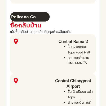
𝗣𝗲𝗹𝗶𝗰𝗮𝗻𝗮 𝗚𝗼
ซื้อกลับบ้าน
เน้นซื้อกลับบ้าน รวดเร็ว ฟินทุกคำเหมือนเดิม
Central Rama 2
ชั้น G บริเวณ
Tops Food Hall
สามารถสั่งผ่าน
LINE MAN ได้
Central Chiangmai
Airport
ชั้น G บริเวณ หน้า
Tops
สามารถนั่งทานที่