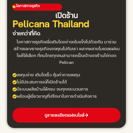
โอกาสทางธุรกิจ
เปิดร้าน
Pelicana Thailand
ง่ายกว่าที่คิด
โอกาสทางธุรกิจเพื่อเติบโตอย่างเข้มแข็งไปด้วยกัน มาร่วม
สร้างและขยายธุรกิจของคุณไปกับเรา หลากหลายโมเดลแฟรน
ไชส์ให้เลือก ที่คนไทยทุกคนสามารถเป็นเจ้าของร้านไก่ทอด
Pelican
ลงทุนง่าย เติบโตเร็ว คุ้มค่าการลงทุน
ไม่มีประสบการณ์ก็เปิดร้านได้
มีระบบหลังบ้านให้ครบ จบทุกกระบวนการ
พร้อมผู้เชี่ยวชาญที่ปรึกษาในการดำเนินกิจการ
ดูรายละเอียดแฟรนไชส์