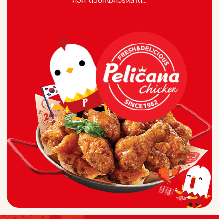
คือคำตอบที่ไม่ควรพลาด…