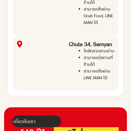
ร้านได้
สามารถสั่งผ่าน
Grab Food, LINE
MAN ได้
Chula 34, Samyan
ใกล้ตลาดสามย่าน
สามารถนั่งทานที่
ร้านได้
สามารถสั่งผ่าน
LINE MAN ได้
เกี่ยวกับเรา