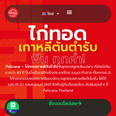
Skip
to
ไทย
content
ไก่ทอด
เกาหลีต้นตำรับ
ฟิน ทุกคำ!
Pelicana — ไก่ทอดเกาหลีต้นตำรับ
คลุกซอสสูตรลับเฉพาะ ที่ส่งต่อกัน
มากว่า 40 ปี วันนี้พร้อมเสิร์ฟในประเทศไทย เมนูเอาใจสาย ต๊อกทอด &
ไก่ทอดกรอบซอสเกาหลีแบบจัดๆ คลุกซอสเกาหลีแท้เข้มข้น ให้ได้
รสชาติ นัว กลมกล่อมกำลังดี ยิ่งกินคู่กับต๊อกหนึบๆ คือฟินทุกคำ! ที่
Pelicana Thailand
สั่งออนไลน์เลย