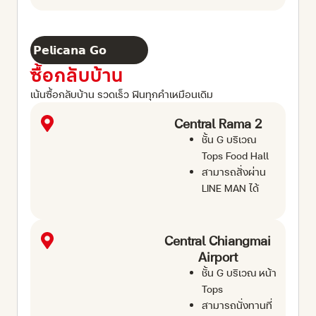
𝗣𝗲𝗹𝗶𝗰𝗮𝗻𝗮 𝗚𝗼
ซื้อกลับบ้าน
เน้นซื้อกลับบ้าน รวดเร็ว ฟินทุกคำเหมือนเดิม
Central Rama 2
ชั้น G บริเวณ
Tops Food Hall
สามารถสั่งผ่าน
LINE MAN ได้
Central Chiangmai
Airport
ชั้น G บริเวณ หน้า
Tops
สามารถนั่งทานที่