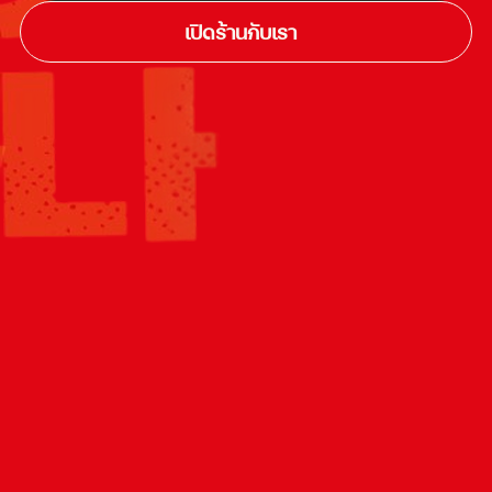
เปิดร้านกับเรา