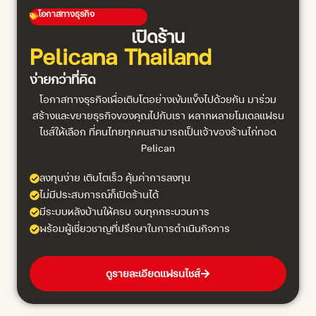
โอกาสทางธุรกิจ
เปิดร้าน
Pelicana Thailand
ง่ายกว่าที่คิด
โอกาสทางธุรกิจเพื่อเติบโตอย่างเข้มแข็งไปด้วยกัน มาร่วม
สร้างและขยายธุรกิจของคุณไปกับเรา หลากหลายโมเดลแฟรน
ไชส์ให้เลือก ที่คนไทยทุกคนสามารถเป็นเจ้าของร้านไก่ทอด
Pelican
ลงทุนง่าย เติบโตเร็ว คุ้มค่าการลงทุน
ไม่มีประสบการณ์ก็เปิดร้านได้
มีระบบหลังบ้านให้ครบ จบทุกกระบวนการ
พร้อมผู้เชี่ยวชาญที่ปรึกษาในการดำเนินกิจการ
ดูรายละเอียดแฟรนไชส์