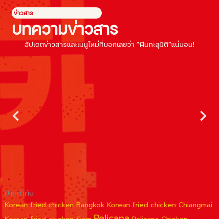
ข่าวสาร
บทความข่าวสาร
อัปเดตข่าวสารและเมนูใหม่ที่บอกเลยว่า “ฟินทะลุมิติ”แน่นอน!
ป้ายกำกับ
Korean fried chicken Bangkok
Korean fried chicken Chiangmai
Pelicana