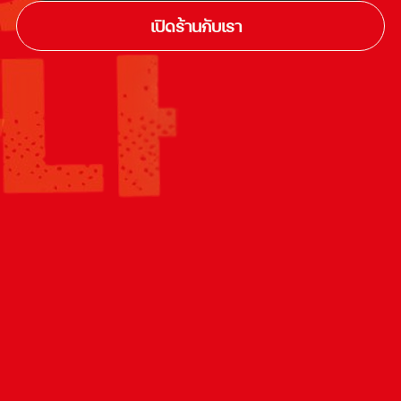
เปิดร้านกับเรา