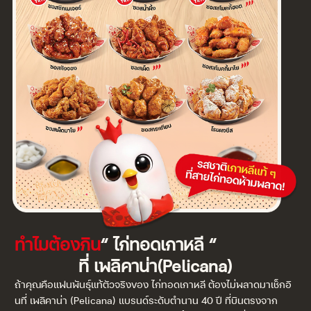
ทำไมต้องกิน
“ ไก่ทอดเกาหลี “
ที่ เพลิคาน่า(Pelicana)
ถ้าคุณคือแฟนพันธุ์แท้ตัวจริงของ ไก่ทอดเกาหลี ต้องไม่พลาดมาเช็กอิ
นที่ เพลิคาน่า (Pelicana) แบรนด์ระดับตำนาน 40 ปี ที่บินตรงจาก