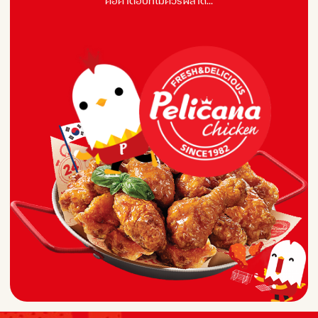
คือคำตอบที่ไม่ควรพลาด…