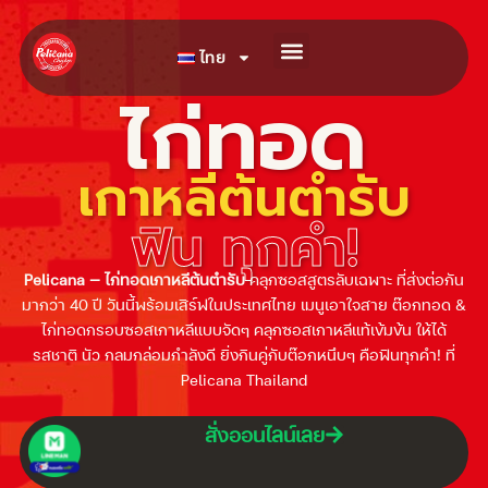
Skip
to
ไทย
content
ไก่ทอด
เกาหลีต้นตำรับ
ฟิน ทุกคำ!
Pelicana — ไก่ทอดเกาหลีต้นตำรับ
คลุกซอสสูตรลับเฉพาะ ที่ส่งต่อกัน
มากว่า 40 ปี วันนี้พร้อมเสิร์ฟในประเทศไทย เมนูเอาใจสาย ต๊อกทอด &
ไก่ทอดกรอบซอสเกาหลีแบบจัดๆ คลุกซอสเกาหลีแท้เข้มข้น ให้ได้
รสชาติ นัว กลมกล่อมกำลังดี ยิ่งกินคู่กับต๊อกหนึบๆ คือฟินทุกคำ! ที่
Pelicana Thailand
สั่งออนไลน์เลย