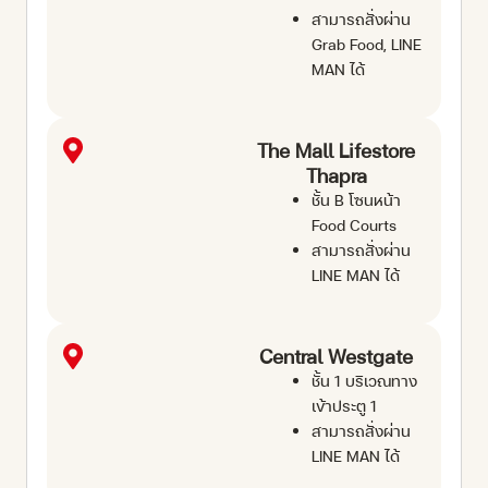
สามารถสั่งผ่าน
Grab Food, LINE
MAN ได้
The Mall Lifestore
Thapra
ชั้น B โซนหน้า
Food Courts
สามารถสั่งผ่าน
LINE MAN ได้
Central Westgate
ชั้น 1 บริเวณทาง
เข้าประตู 1
สามารถสั่งผ่าน
LINE MAN ได้