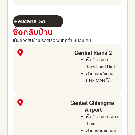
𝗣𝗲𝗹𝗶𝗰𝗮𝗻𝗮 𝗚𝗼
ซื้อกลับบ้าน
เน้นซื้อกลับบ้าน รวดเร็ว ฟินทุกคำเหมือนเดิม
Central Rama 2
ชั้น G บริเวณ
Tops Food Hall
สามารถสั่งผ่าน
LINE MAN ได้
Central Chiangmai
Airport
ชั้น G บริเวณ หน้า
Tops
สามารถนั่งทานที่