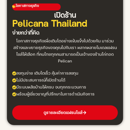
โอกาสทางธุรกิจ
เปิดร้าน
Pelicana Thailand
ง่ายกว่าที่คิด
โอกาสทางธุรกิจเพื่อเติบโตอย่างเข้มแข็งไปด้วยกัน มาร่วม
สร้างและขยายธุรกิจของคุณไปกับเรา หลากหลายโมเดลแฟรน
ไชส์ให้เลือก ที่คนไทยทุกคนสามารถเป็นเจ้าของร้านไก่ทอด
Pelican
ลงทุนง่าย เติบโตเร็ว คุ้มค่าการลงทุน
ไม่มีประสบการณ์ก็เปิดร้านได้
มีระบบหลังบ้านให้ครบ จบทุกกระบวนการ
พร้อมผู้เชี่ยวชาญที่ปรึกษาในการดำเนินกิจการ
ดูรายละเอียดแฟรนไชส์