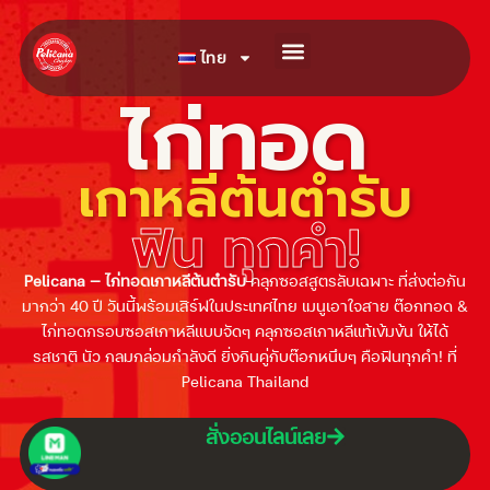
Skip
to
ไทย
content
ไก่ทอด
เกาหลีต้นตำรับ
ฟิน ทุกคำ!
Pelicana — ไก่ทอดเกาหลีต้นตำรับ
คลุกซอสสูตรลับเฉพาะ ที่ส่งต่อกัน
มากว่า 40 ปี วันนี้พร้อมเสิร์ฟในประเทศไทย เมนูเอาใจสาย ต๊อกทอด &
ไก่ทอดกรอบซอสเกาหลีแบบจัดๆ คลุกซอสเกาหลีแท้เข้มข้น ให้ได้
รสชาติ นัว กลมกล่อมกำลังดี ยิ่งกินคู่กับต๊อกหนึบๆ คือฟินทุกคำ! ที่
Pelicana Thailand
สั่งออนไลน์เลย