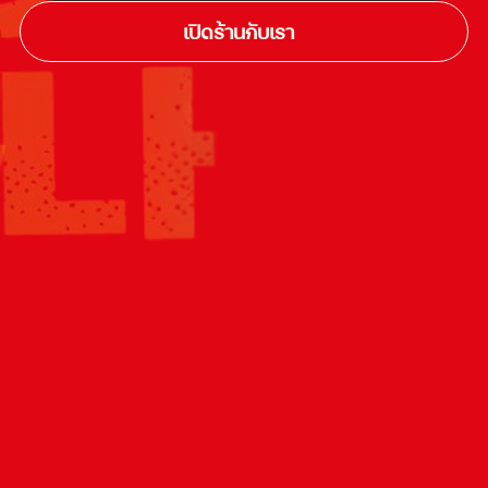
เปิดร้านกับเรา