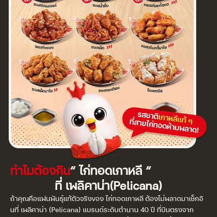
ทำไมต้องกิน
“ ไก่ทอดเกาหลี “
ที่ เพลิคาน่า(Pelicana)
ถ้าคุณคือแฟนพันธุ์แท้ตัวจริงของ ไก่ทอดเกาหลี ต้องไม่พลาดมาเช็กอิ
นที่ เพลิคาน่า (Pelicana) แบรนด์ระดับตำนาน 40 ปี ที่บินตรงจาก