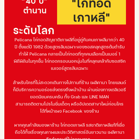
"ไก่ทอด
“40 ปี”
ตำนาน
เกาหลี"
ระดับโลก
Pelicana ไก่ทอดสัญชาติเกาหลีที่อยู่คู่กับคนเกาหลีมากว่า 40
ปี ตั้งแต่ปี 1982 ด้วยสูตรลับเฉพาะของซอสคลุกสูตรต้นตำรับ
ทำให้ Pelicana กลายเป็นไก่ทอดที่ทุกคนเลือกเป็นเบอร์ 1
พิถีพิถันในทุกชิ้น ไก่ทอดกรอบนอกนุ่มในที่คลุกเคล้ากับซอสซิก
เนเจอร์สูตรลับเฉพาะ
สำหรับใครที่ไม่สะดวกเดินทางไปทานที่ร้าน เพลิคานา ไทยแลนด์
ก็มีบริการความอร่อยส่งตรงถึงหน้าบ้าน ผ่านช่องทางเดลิเวอรี
ยอดนิยมครบครัน ทั้ง Grab และ LINE MAN
สามารถติดตามโปรโมชั่นเด็ดๆ หรืออัปเดตสาขาใหม่ก่อนใคร
ได้ที่หน้าเพจ Facebook ของร้าน
หากคุณกำลังมองหาร้าน ไก่ทอดเกาหลี รสชาติเกาหลีแท้ที่เชื่อ
ถือได้ทั้งเรื่องคุณภาพและประวัติศาสตร์อันยาวนาน เพลิคานา