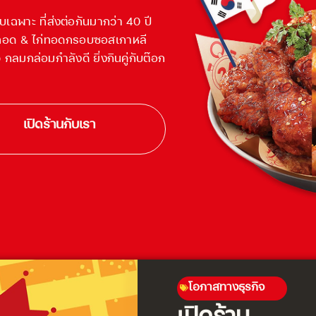
เฉพาะ ที่ส่งต่อกันมากว่า 40 ปี
อกทอด & ไก่ทอดกรอบซอสเกาหลี
 กลมกล่อมกำลังดี ยิ่งกินคู่กับต๊อก
เปิดร้านกับเรา
โอกาสทางธุรกิจ
เปิดร้าน