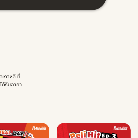
เกาหลี ที่
ได้รับฉายา