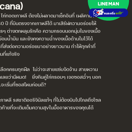
licana)
 ไก่ทอดเกาหลี ต้องไม่พลาดมาเช็กอินที่ เพลิคาน่า
 ปี ที่บินตรงจากเกาหลีใต้ มาเสิร์ฟความอร่อยให้
้ใครๆ ต่างตกหลุมรักคือ ความกรอบนอกนุ่มในของเนื้อ
่อมน้ำมัน และยังคงความฉ่ำของเนื้อด้านในไว้ได้
าะที่ส่งต่อความอร่อยมาอย่างยาวนาน ทำให้ทุกคำที่
ที่แท้จริง
ห้เลือกครบทุกฟีล ไม่ว่าจะสายแซ่บจัดจ้าน สายหวาน
เลยว่ามีหมด! ยิ่งกินคู่ไก่กรอบๆ เจอซอสฉ่ำๆ บอก
จะเริ่มที่ซอสไหนก่อนดี?
หลี รสชาติออริจินัลแท้ๆ ที่ไม่ต้องบินไปไกลถึงโซล
ท้ายที่จะเติมเต็มความสุขในมื้ออาหารของคุณได้