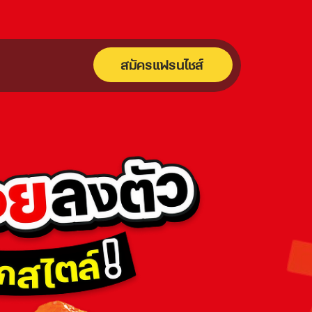
สมัครแฟรนไชส์