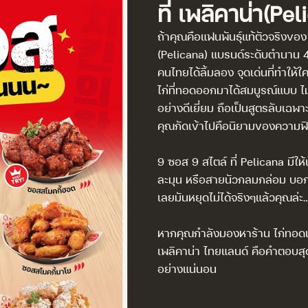
ที่ เพลิคาน่า(Pe
ถ้าคุณคือแฟนพันธุ์แท้ตัวจริงของ
(Pelicana) แบรนด์ระดับตำนาน 40
คนไทยได้ลิ้มลอง จุดเด่นที่ทำให
ไก่ที่ทอดออกมาได้สมบูรณ์แบบ ไม
อย่างดีเยี่ยม ถือเป็นสูตรลับเฉพ
คุณกัดเข้าไปคือนิยามของความฟิน
9 ซอส 9 สไตล์ ที่ Pelicana มีใ
ละมุน หรือสายนัวกลมกล่อม บอก
เลยมันหยุดไม่ได้จริงๆแล้วคุณล่ะ…
หากคุณกำลังมองหาร้าน ไก่ทอดเกา
เพลิคาน่า ไทยแลนด์ คือคำตอบสุด
อย่างแน่นอน