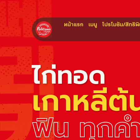
Skip
to
content
หน้าแรก
เมนู
โปรโมชัน/สิทธิพ
ไก่ทอด
เกาหลีต้
ฟิน ทุกคำ