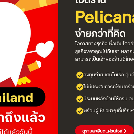
Pelican
ง่ายกว่าที่คิด
โอกาสทางธุรกิจเพื่อเติบโตอย
ธุรกิจของคุณไปกับเรา หลาก
สามารถเป็นเจ้าของร้านไก่ทอ
ลงทุนง่าย เติบโตเร็ว คุ้ม
ไม่มีประสบการณ์ก็เปิดร้า
มีระบบหลังบ้านให้ครบ 
พร้อมผู้เชี่ยวชาญที่ปรึ
ดูรายละเอียดแฟรนไชส์