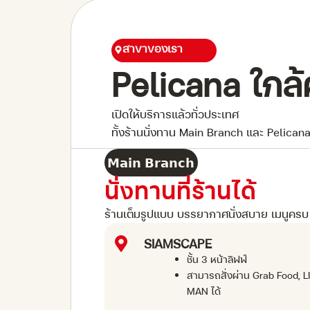
สาขาของเรา
Pelicana ใกล้
เปิดให้บริการแล้วทั่วประเทศ
ทั้งร้านนั่งทาน Main Branch และ Pelicana
𝗠𝗮𝗶𝗻 𝗕𝗿𝗮𝗻𝗰𝗵
นั่งทานที่ร้านได้
ร้านเต็มรูปแบบ บรรยากาศนั่งสบาย เมนูครบ ทั
SIAMSCAPE
ชั้น 3 หน้าลิฟฟ์
สามารถสั่งผ่าน Grab Food, L
MAN ได้