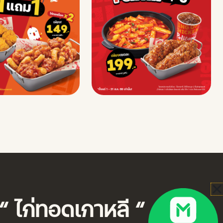
“ ไก่ทอดเกาหลี “