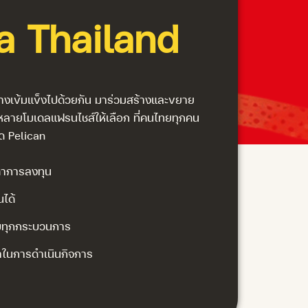
a Thailand
่างเข้มแข็งไปด้วยกัน มาร่วมสร้างและขยาย
หลายโมเดลแฟรนไชส์ให้เลือก ที่คนไทยทุกคน
ด Pelican
ค่าการลงทุน
นได้
จบทุกกระบวนการ
กษาในการดำเนินกิจการ