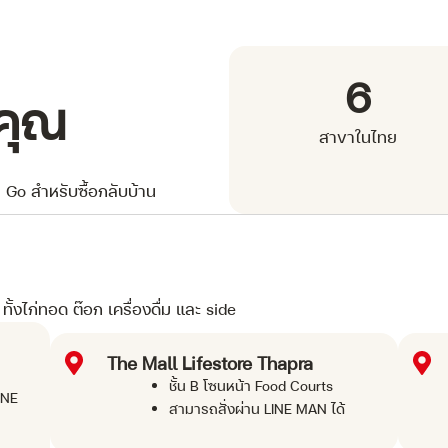
6
คุณ
สาขาในไทย
 Go สำหรับซื้อกลับบ้าน
้งไก่ทอด ต๊อก เครื่องดื่ม และ side
The Mall Lifestore Thapra
ชั้น B โซนหน้า Food Courts
INE
สามารถสั่งผ่าน LINE MAN ได้