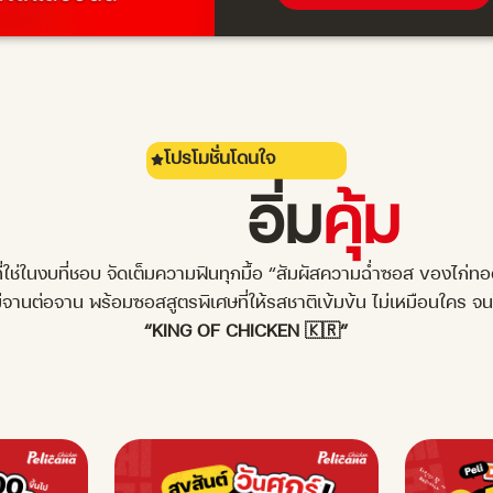
โปรโมชั่นโดนใจ
อิ่ม
คุ้ม
ที่ใช่ในงบที่ชอบ จัดเต็มความฟินทุกมื้อ “สัมผัสความฉ่ำซอส ของไก่ทอด
่จานต่อจาน พร้อมซอสสูตรพิเศษที่ให้รสชาติเข้มข้น ไม่เหมือนใคร จน
“KING OF CHICKEN 🇰🇷”