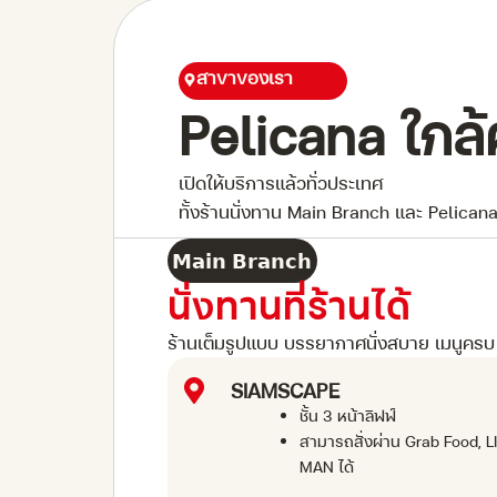
สาขาของเรา
Pelicana ใกล้
เปิดให้บริการแล้วทั่วประเทศ
ทั้งร้านนั่งทาน Main Branch และ Pelicana
𝗠𝗮𝗶𝗻 𝗕𝗿𝗮𝗻𝗰𝗵
นั่งทานที่ร้านได้
ร้านเต็มรูปแบบ บรรยากาศนั่งสบาย เมนูครบ ทั
SIAMSCAPE
ชั้น 3 หน้าลิฟฟ์
สามารถสั่งผ่าน Grab Food, L
MAN ได้