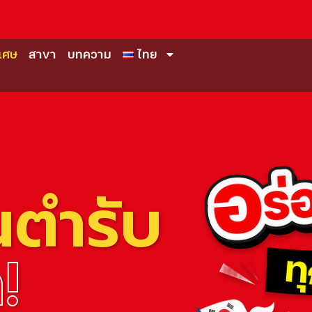
ิเศษ
สาขา
บทความ
ไทย
นตำรับ
!