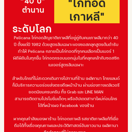
"ไก่ทอด
“40 ปี”
ตำนาน
เกาหลี"
ระดับโลก
Pelicana ไก่ทอดสัญชาติเกาหลีที่อยู่คู่กับคนเกาหลีมากว่า 40
ปี ตั้งแต่ปี 1982 ด้วยสูตรลับเฉพาะของซอสคลุกสูตรต้นตำรับ
ทำให้ Pelicana กลายเป็นไก่ทอดที่ทุกคนเลือกเป็นเบอร์ 1
พิถีพิถันในทุกชิ้น ไก่ทอดกรอบนอกนุ่มในที่คลุกเคล้ากับซอสซิก
เนเจอร์สูตรลับเฉพาะ
สำหรับใครที่ไม่สะดวกเดินทางไปทานที่ร้าน เพลิคานา ไทยแลนด์
ก็มีบริการความอร่อยส่งตรงถึงหน้าบ้าน ผ่านช่องทางเดลิเวอรี
ยอดนิยมครบครัน ทั้ง Grab และ LINE MAN
สามารถติดตามโปรโมชั่นเด็ดๆ หรืออัปเดตสาขาใหม่ก่อนใคร
ได้ที่หน้าเพจ Facebook ของร้าน
หากคุณกำลังมองหาร้าน ไก่ทอดเกาหลี รสชาติเกาหลีแท้ที่เชื่อ
ถือได้ทั้งเรื่องคุณภาพและประวัติศาสตร์อันยาวนาน เพลิคานา