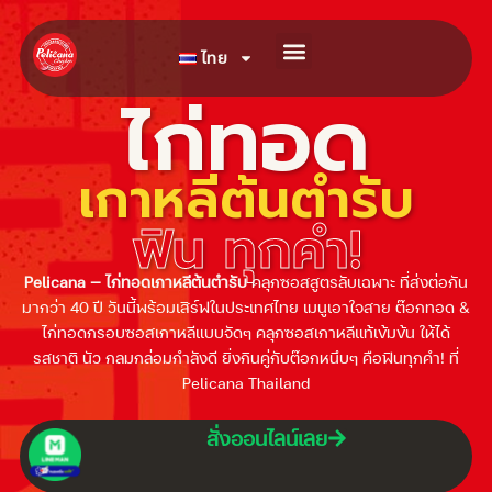
Skip
to
ไทย
content
ไก่ทอด
เกาหลีต้นตำรับ
ฟิน ทุกคำ!
Pelicana — ไก่ทอดเกาหลีต้นตำรับ
คลุกซอสสูตรลับเฉพาะ ที่ส่งต่อกัน
มากว่า 40 ปี วันนี้พร้อมเสิร์ฟในประเทศไทย เมนูเอาใจสาย ต๊อกทอด &
ไก่ทอดกรอบซอสเกาหลีแบบจัดๆ คลุกซอสเกาหลีแท้เข้มข้น ให้ได้
รสชาติ นัว กลมกล่อมกำลังดี ยิ่งกินคู่กับต๊อกหนึบๆ คือฟินทุกคำ! ที่
Pelicana Thailand
สั่งออนไลน์เลย