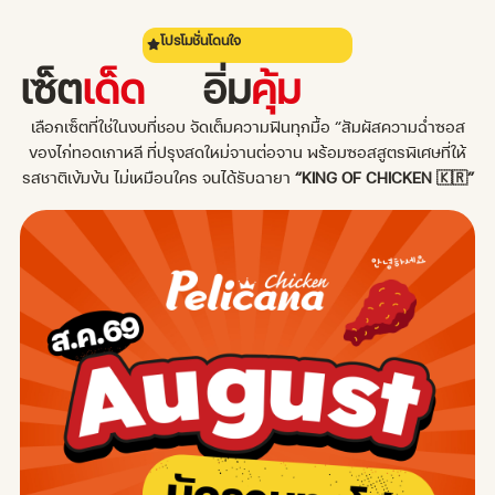
โปรโมชั่นโดนใจ
เซ็ต
เด็ด
อิ่ม
คุ้ม
เลือกเซ็ตที่ใช่ในงบที่ชอบ จัดเต็มความฟินทุกมื้อ “สัมผัสความฉ่ำซอส
ของไก่ทอดเกาหลี ที่ปรุงสดใหม่จานต่อจาน พร้อมซอสสูตรพิเศษที่ให้
รสชาติเข้มข้น ไม่เหมือนใคร จนได้รับฉายา
“KING OF CHICKEN 🇰🇷”