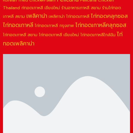
Korean fried chicken Siam
Pelicana Chicken
Thailand
ก่ทอดเกาหลี เชียงใหม่
ร้านอาหารเกาหลี สยาม
ร้านไก่ทอด
เพลิคาน่า
ไก่ทอดคลุกซอส
เกาหลี สยาม
เพลิคาน่า ไก่ทอดเกาหลี
ไก่ทอดเกาหลี
ไก่ทอดเกาหลีคลุกซอส
ไก่ทอดเกาหลี กรุงเทพ
ไก่
ไก่ทอดเกาหลี สยาม
ไก่ทอดเกาหลี เชียงใหม่
ไก่ทอดเกาหลีใกล้ฉัน
ทอดเพลิคาน่า