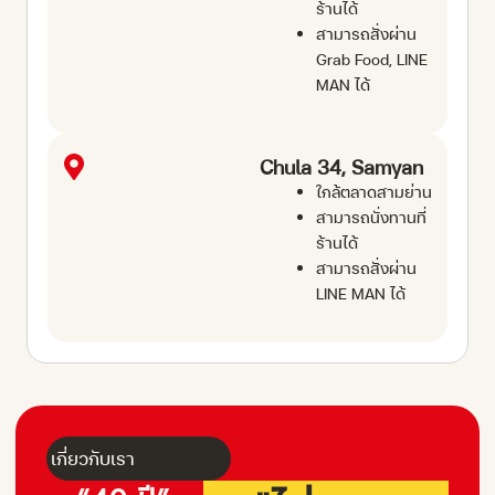
ร้านได้
สามารถสั่งผ่าน
Grab Food, LINE
MAN ได้
Chula 34, Samyan
ใกล้ตลาดสามย่าน
สามารถนั่งทานที่
ร้านได้
สามารถสั่งผ่าน
LINE MAN ได้
เกี่ยวกับเรา