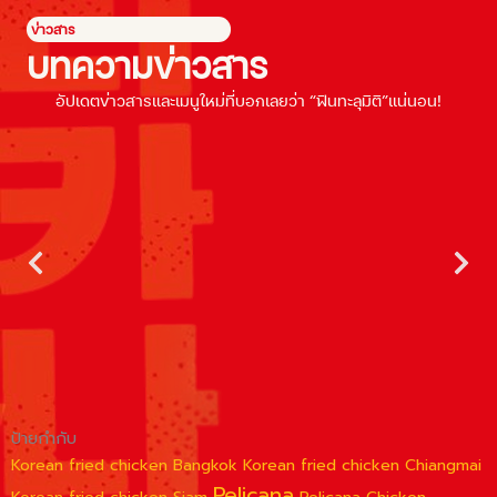
ข่าวสาร
บทความข่าวสาร
อัปเดตข่าวสารและเมนูใหม่ที่บอกเลยว่า “ฟินทะลุมิติ”แน่นอน!
ป้ายกำกับ
Korean fried chicken Bangkok
Korean fried chicken Chiangmai
Pelicana