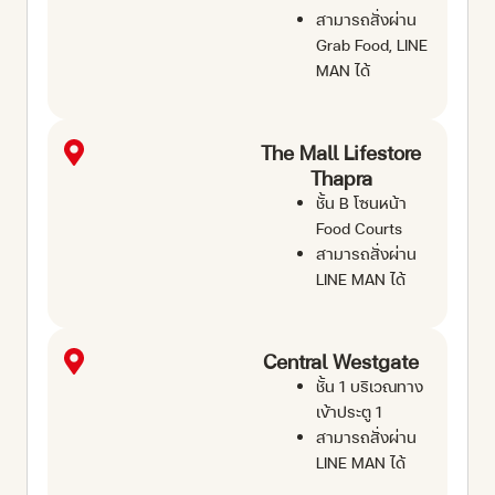
สามารถสั่งผ่าน
Grab Food, LINE
MAN ได้
The Mall Lifestore
Thapra
ชั้น B โซนหน้า
Food Courts
สามารถสั่งผ่าน
LINE MAN ได้
Central Westgate
ชั้น 1 บริเวณทาง
เข้าประตู 1
สามารถสั่งผ่าน
LINE MAN ได้