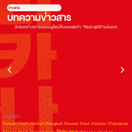
ข่าวสาร
บทความข่าวสาร
อัปเดตข่าวสารและเมนูใหม่ที่บอกเลยว่า “ฟินทะลุมิติ”แน่นอน!
ป้ายกำกับ
Korean fried chicken Bangkok
Korean fried chicken Chiangmai
Pelicana