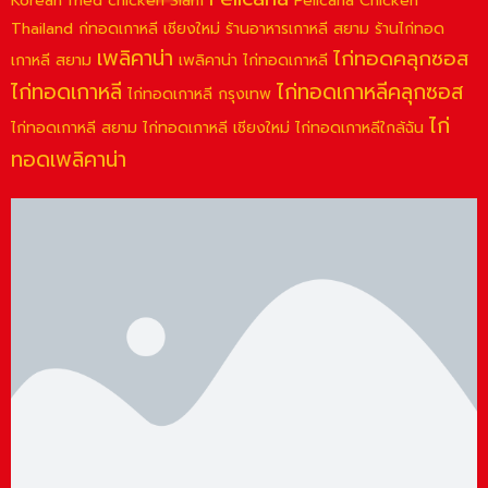
Korean fried chicken Siam
Pelicana Chicken
Thailand
ก่ทอดเกาหลี เชียงใหม่
ร้านอาหารเกาหลี สยาม
ร้านไก่ทอด
เพลิคาน่า
ไก่ทอดคลุกซอส
เกาหลี สยาม
เพลิคาน่า ไก่ทอดเกาหลี
ไก่ทอดเกาหลี
ไก่ทอดเกาหลีคลุกซอส
ไก่ทอดเกาหลี กรุงเทพ
ไก่
ไก่ทอดเกาหลี สยาม
ไก่ทอดเกาหลี เชียงใหม่
ไก่ทอดเกาหลีใกล้ฉัน
ทอดเพลิคาน่า