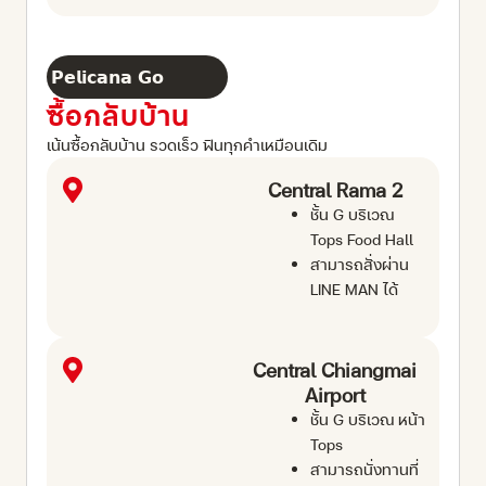
𝗣𝗲𝗹𝗶𝗰𝗮𝗻𝗮 𝗚𝗼
ซื้อกลับบ้าน
เน้นซื้อกลับบ้าน รวดเร็ว ฟินทุกคำเหมือนเดิม
Central Rama 2
ชั้น G บริเวณ
Tops Food Hall
สามารถสั่งผ่าน
LINE MAN ได้
Central Chiangmai
Airport
ชั้น G บริเวณ หน้า
Tops
สามารถนั่งทานที่