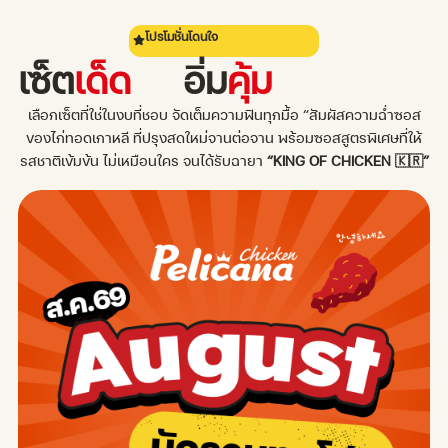
โปรโมชั่นโดนใจ
เซ็ต
เด็ด
อิ่ม
คุ้ม
เลือกเซ็ตที่ใช่ในงบที่ชอบ จัดเต็มความฟินทุกมื้อ “สัมผัสความฉ่ำซอส
ของไก่ทอดเกาหลี ที่ปรุงสดใหม่จานต่อจาน พร้อมซอสสูตรพิเศษที่ให้
รสชาติเข้มข้น ไม่เหมือนใคร จนได้รับฉายา
“KING OF CHICKEN 🇰🇷”