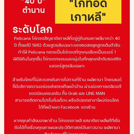
"ไก่ทอด
“40 ปี”
ตำนาน
เกาหลี"
ระดับโลก
Pelicana ไก่ทอดสัญชาติเกาหลีที่อยู่คู่กับคนเกาหลีมากว่า 40
ปี ตั้งแต่ปี 1982 ด้วยสูตรลับเฉพาะของซอสคลุกสูตรต้นตำรับ
ทำให้ Pelicana กลายเป็นไก่ทอดที่ทุกคนเลือกเป็นเบอร์ 1
พิถีพิถันในทุกชิ้น ไก่ทอดกรอบนอกนุ่มในที่คลุกเคล้ากับซอสซิก
เนเจอร์สูตรลับเฉพาะ
สำหรับใครที่ไม่สะดวกเดินทางไปทานที่ร้าน เพลิคานา ไทยแลนด์
ก็มีบริการความอร่อยส่งตรงถึงหน้าบ้าน ผ่านช่องทางเดลิเวอรี
ยอดนิยมครบครัน ทั้ง Grab และ LINE MAN
สามารถติดตามโปรโมชั่นเด็ดๆ หรืออัปเดตสาขาใหม่ก่อนใคร
ได้ที่หน้าเพจ Facebook ของร้าน
หากคุณกำลังมองหาร้าน ไก่ทอดเกาหลี รสชาติเกาหลีแท้ที่เชื่อ
ถือได้ทั้งเรื่องคุณภาพและประวัติศาสตร์อันยาวนาน เพลิคานา