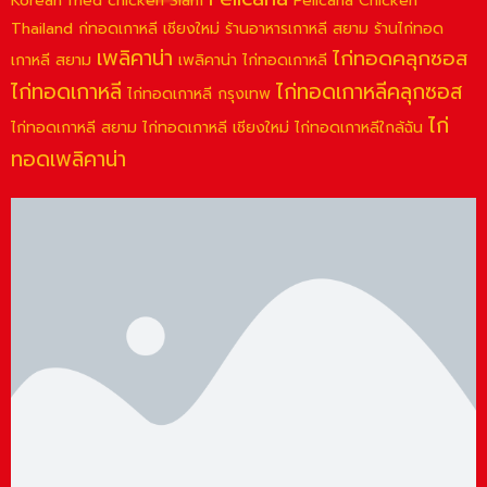
Korean fried chicken Siam
Pelicana Chicken
Thailand
ก่ทอดเกาหลี เชียงใหม่
ร้านอาหารเกาหลี สยาม
ร้านไก่ทอด
เพลิคาน่า
ไก่ทอดคลุกซอส
เกาหลี สยาม
เพลิคาน่า ไก่ทอดเกาหลี
ไก่ทอดเกาหลี
ไก่ทอดเกาหลีคลุกซอส
ไก่ทอดเกาหลี กรุงเทพ
ไก่
ไก่ทอดเกาหลี สยาม
ไก่ทอดเกาหลี เชียงใหม่
ไก่ทอดเกาหลีใกล้ฉัน
ทอดเพลิคาน่า