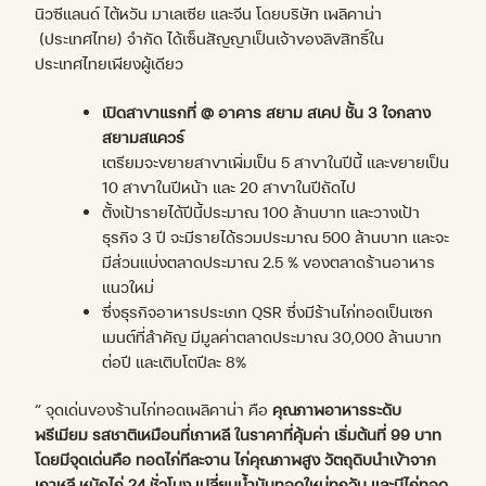
นิวซีแลนด์ ไต้หวัน มาเลเซีย และจีน โดยบริษัท เพลิคาน่า
(ประเทศไทย) จำกัด ได้เซ็นสัญญาเป็นเจ้าของลิขสิทธิ์ใน
ประเทศไทยเพียงผู้เดียว
เปิดสาขาแรกที่ @ อาคาร สยาม สเคป ชั้น 3 ใจกลาง
สยามสแควร์
เตรียมจะขยายสาขาเพิ่มเป็น 5 สาขาในปีนี้ และขยายเป็น
10 สาขาในปีหน้า และ 20 สาขาในปีถัดไป
ตั้งเป้ารายได้ปีนี้ประมาณ 100 ล้านบาท และวางเป้า
ธุรกิจ 3 ปี จะมีรายได้รวมประมาณ 500 ล้านบาท และจะ
มีส่วนแบ่งตลาดประมาณ 2.5 % ของตลาดร้านอาหาร
แนวใหม่
ซึ่งธุรกิจอาหารประเภท QSR ซึ่งมีร้านไก่ทอดเป็นเซก
เมนต์ที่สำคัญ มีมูลค่าตลาดประมาณ 30,000 ล้านบาท
ต่อปี และเติบโตปีละ 8%
“ จุดเด่นของร้านไก่ทอดเพลิคาน่า คือ
คุณภาพอาหารระดับ
พรีเมียม รสชาติเหมือนที่เกาหลี ในราคาที่คุ้มค่า เริ่มต้นที่
99
บาท
โดยมีจุดเด่นคือ
ทอดไก่ทีละจาน ไก่คุณภาพสูง วัตถุดิบนำเข้าจาก
เกาหลี หมักไก่ 24 ชั่วโมง เปลี่ยนน้ำมันทอดใหม่ทุกวัน และ
มีไก่ทอด