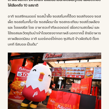
ให้เลือกถึง
10
รสชาติ
อาทิ ซอสซิกเนเจอร์ ซอสน้ำผึ้ง ซอสสโมกกี้ฮ็อต ซอสกังจอง ซอส
เผ็ด ซอสสโมกกี้มาโย ซอสเผ็ดมาโย ซอสกระเทียม ซอสถั่วเหลือง
และ โรยผงชีส โดย อาหารจะทำทีละออเดอร์ เพื่อความสดใหม่ และ
ใช้ซอสและวัตถุดิบนำเข้าโดยตรงจากเกาหลี นอกจากนี้ ยังมีอาหาร
เกาหลียอดนิยม อาทิ เบอร์เกอร์ไก่ทอด ซุปกิมจิ ข้าวผัดกิมจิ ต๊อก
บกกี ชีสบอล เป็นต้น”