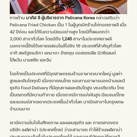
ทางด้าน
มาคัส ลี ผู้บริหารจาก Pelicana Korea
กล่าวเสริมว่า
Pelicana Fried Chicken เป็น 1 ในผู้บุกเบิกร้านไก่ทอดเกาหลี เมื่อ
42 ปีก่อน และได้รับความนิยมอย่างสูง โดยมีทั้งหมดกว่า
3,000 สาขาทั่วโลก โดยมีถึง
1,245
สาขาในประเทศเกาหลี
นอกจากนี้ยังได้ขยายแฟรนไชส์ไปยัง 16 ประเทศที่สำคัญทั่วโลก
อาทิ สหรัฐอเมริกา แคนาดา อังกฤษ ออสเตรเลีย นิวซีแลนด์
ไต้หวัน มาเลเซีย และจีน
โดยไทยเป็นประเทศที่มีอุตสาหกรรมร้านอาหารขนาดใหญ่ มูลค่า
สูงและเติบโตทุกปี เนื่องจากคนไทย ชอบทานอาหารนอกบ้านและมี
ธุรกิจ Food Delivery ที่มีคุณภาพและเติบโตสูง ขณะเดียวกัน ไทย
เป็นตลาดที่มีความท้าทาย เนื่องจากมีการแข่งขันสูง มีแบรนด์ไทย
และแบรนด์สากลจากประเทศชั้นนำทั่วโลก มาเปิดสาขาในกรุงเทพ
จำนวนมาก
เรามีความมั่นใจในศักยภาพ และแผนธุรกิจ และ การตลาดของ
บริษัท เพลิคาน่า (ประเทศไทย) ว่าจะสามารถ ทำให้ร้านเพลิคาน่า
ประสบความสำเร็จในประเทศไทยได้ และทางบริษัทฯแม่ที่เกาหลี