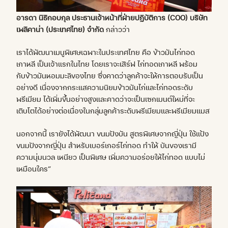
อารดา
นิธิกอบกุล
ประธานเจ้าหน้าที่ฝ่ายปฏิบัติการ (COO)
บริษัท
เพลิคาน่า
(
ประเทศไทย
)
จำกัด
กล่าวว่า
เราได้พัฒนาเมนูพิเศษเฉพาะในประเทศไทย คือ ข้าวมันไก่ทอด
เกาหลี เป็นเจ้าแรกในไทย โดยเราจะเสิร์ฟ ไก่ทอดเกาหลี พร้อม
กับข้าวมันหอมมะลิของไทย ซึ่งคาดว่าลูกค้าจะให้การตอบรับเป็น
อย่างดี เนื่องจากกระแสความนิยมข้าวมันไก่และไก่ทอดระดับ
พรีเมียม ได้เพิ่มขึ้นอย่างสูงและคาดว่าจะเป็นเซกเมนต์ใหม่ที่จะ
เติบโตได้อย่างต่อเนื่องในกลุ่มลูกค้าระดับพรีเมียมและพรีเมียมแมส
นอกจากนี้ เรายังได้พัฒนา ขนมปังบัน สูตรพิเศษจากญี่ปุ่น ใช้แป้ง
ขนมปังจากญี่ปุ่น สำหรับเบอร์เกอร์ไก่ทอด ทำให้ บันของเรามี
ความนุ่มนวล เหนียว เป็นพิเศษ เพิ่มความอร่อยให้ไก่ทอด แบบไม่
เหมือนใคร”