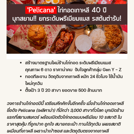
สร้างมาตรฐานใหม่ร้านไก่ทอด ระดับพรีเมียมแมส
คุณภาพ
6
ดาว ราคาน่าคบ จับใจลูกค้ากลุ่ม
Gen Y – Z
ทอดทีละจาน วัตถุดิบจากเกาหลี หมัก
24
ชั่วโมง ใช้น้ำมัน
ใหม่ทุกวัน
ตั้งเป้า
3
ปี
20
สาขา ยอดขาย
500
ล้านบาท
วงการร้านไก่ทอดปีนี้ เตรียมคึกคักขึ้นอีกครั้ง เมื่อร้านไก่ทอดเกาหลี
ชื่อดัง
Pelicana (
เพลิคาน่า
)
ที่มีกว่า
3,000
สาขาทั่วโลก บุกเปิดร้าน
แรกที่สยามสแควร์ พร้อมเปิดตัวไก่ทอดแบบพรีเมียม
10
รสชาติ ใน
ราคาสุดคุ้ม ที่ถูกปาก ถูกใจ สบายกระเป๋า ทานได้ทุกวัน เผยรสชาติ
เหมือนที่เกาหลี เพราะนำเข้าซอส และวัตถุดิบตรงจากเกาหลี