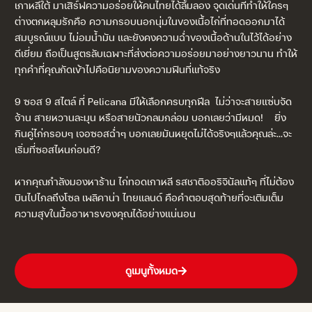
เกาหลีใต้ มาเสิร์ฟความอร่อยให้คนไทยได้ลิ้มลอง จุดเด่นที่ทำให้ใครๆ
ต่างตกหลุมรักคือ ความกรอบนอกนุ่มในของเนื้อไก่ที่ทอดออกมาได้
สมบูรณ์แบบ ไม่อมน้ำมัน และยังคงความฉ่ำของเนื้อด้านในไว้ได้อย่าง
ดีเยี่ยม ถือเป็นสูตรลับเฉพาะที่ส่งต่อความอร่อยมาอย่างยาวนาน ทำให้
ทุกคำที่คุณกัดเข้าไปคือนิยามของความฟินที่แท้จริง
9 ซอส 9 สไตล์ ที่ Pelicana มีให้เลือกครบทุกฟีล ไม่ว่าจะสายแซ่บจัด
จ้าน สายหวานละมุน หรือสายนัวกลมกล่อม บอกเลยว่ามีหมด! ยิ่ง
กินคู่ไก่กรอบๆ เจอซอสฉ่ำๆ บอกเลยมันหยุดไม่ได้จริงๆแล้วคุณล่ะ…จะ
เริ่มที่ซอสไหนก่อนดี?
หากคุณกำลังมองหาร้าน ไก่ทอดเกาหลี รสชาติออริจินัลแท้ๆ ที่ไม่ต้อง
บินไปไกลถึงโซล เพลิคาน่า ไทยแลนด์ คือคำตอบสุดท้ายที่จะเติมเต็ม
ความสุขในมื้ออาหารของคุณได้อย่างแน่นอน
ดูเมนูทั้งหมด