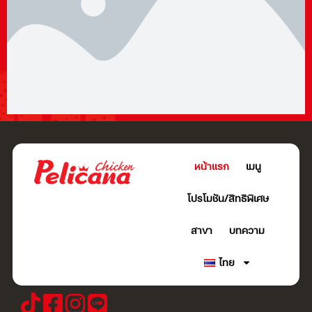
หน้าแรก
เมนู
โปรโมชัน/สิทธิพิเศษ
สาขา
บทความ
ไทย