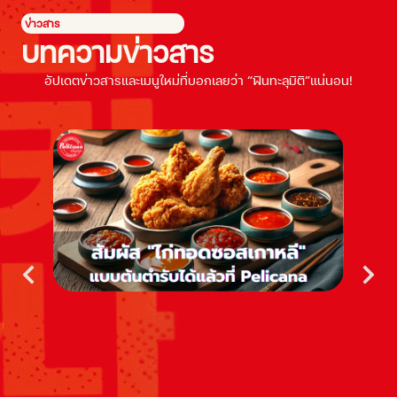
ข่าวสาร
บทความข่าวสาร
อัปเดตข่าวสารและเมนูใหม่ที่บอกเลยว่า “ฟินทะลุมิติ”แน่นอน!