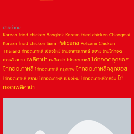
ป้ายกำกับ
Korean fried chicken Bangkok
Korean fried chicken Chiangmai
Pelicana
Korean fried chicken Siam
Pelicana Chicken
Thailand
ก่ทอดเกาหลี เชียงใหม่
ร้านอาหารเกาหลี สยาม
ร้านไก่ทอด
เพลิคาน่า
ไก่ทอดคลุกซอส
เกาหลี สยาม
เพลิคาน่า ไก่ทอดเกาหลี
ไก่ทอดเกาหลี
ไก่ทอดเกาหลีคลุกซอส
ไก่ทอดเกาหลี กรุงเทพ
ไก่
ไก่ทอดเกาหลี สยาม
ไก่ทอดเกาหลี เชียงใหม่
ไก่ทอดเกาหลีใกล้ฉัน
ทอดเพลิคาน่า