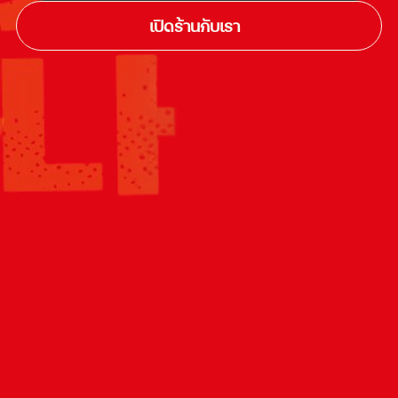
เปิดร้านกับเรา