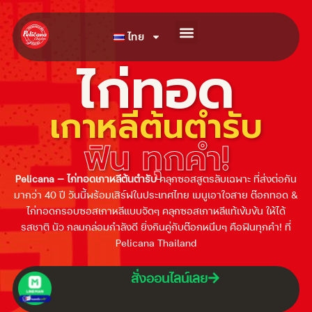
Skip
to
ไทย
content
ไก่ทอด
เกาหลีต้นตำรับ
ฟิน ทุกคำ!
Pelicana — ไก่ทอดเกาหลีต้นตำรับ
คลุกซอสสูตรลับเฉพาะ ที่ส่งต่อกัน
มากว่า 40 ปี วันนี้พร้อมเสิร์ฟในประเทศไทย เมนูเอาใจสาย ต๊อกทอด &
ไก่ทอดกรอบซอสเกาหลีแบบจัดๆ คลุกซอสเกาหลีแท้เข้มข้น ให้ได้
รสชาติ นัว กลมกล่อมกำลังดี ยิ่งกินคู่กับต๊อกหนึบๆ คือฟินทุกคำ! ที่
Pelicana Thailand
สั่งออนไลน์เลย