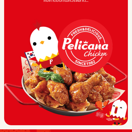
คือคำตอบที่ไม่ควรพลาด…