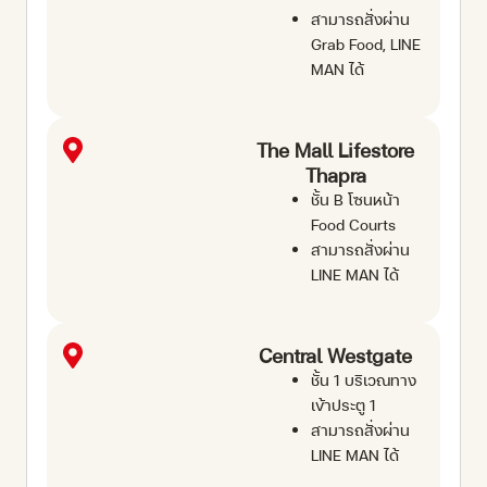
สามารถสั่งผ่าน
Grab Food, LINE
MAN ได้
The Mall Lifestore
Thapra
ชั้น B โซนหน้า
Food Courts
สามารถสั่งผ่าน
LINE MAN ได้
Central Westgate
ชั้น 1 บริเวณทาง
เข้าประตู 1
สามารถสั่งผ่าน
LINE MAN ได้