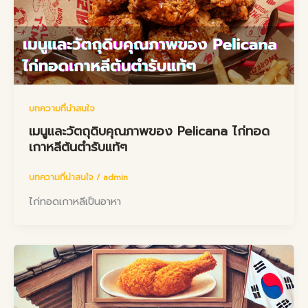
บทความที่น่าสนใจ
เมนูและวัตถุดิบคุณภาพของ Pelicana ไก่ทอด
เกาหลีต้นตำรับแท้ๆ
บทความที่น่าสนใจ
/
admin
ไก่ทอดเกาหลีเป็นอาหา