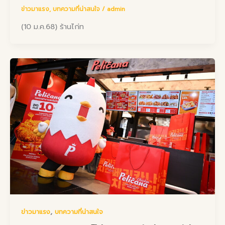
ข่าวมาแรง
,
บทความที่น่าสนใจ
/
admin
(10 ม.ค.68) ร้านไก่ท
,
ข่าวมาแรง
บทความที่น่าสนใจ