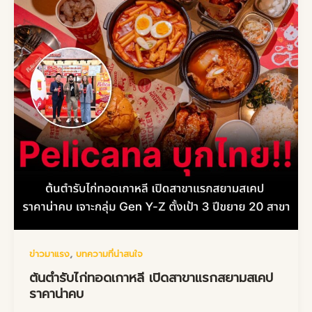
,
ข่าวมาแรง
บทความที่น่าสนใจ
ต้นตำรับไก่ทอดเกาหลี เปิดสาขาแรกสยามสเคป
ราคาน่าคบ