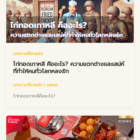
บทความที่น่าสนใจ
ไก่ทอดเกาหลี คืออะไร? ความแตกต่างและเสน่ห์
ที่ทำให้คนทั่วโลกหลงรัก
บทความที่น่าสนใจ
/
admin
ไก่ทอดเกาหลีคืออะไร?