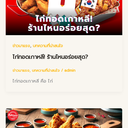
,
ข่าวมาแรง
บทความที่น่าสนใจ
ไก่ทอดเกาหลี! ร้านไหนอร่อยสุด?
ข่าวมาแรง
,
บทความที่น่าสนใจ
/
admin
ไก่ทอดเกาหลี คือ ไก่