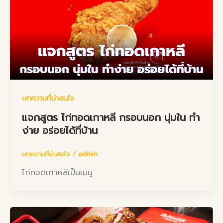
บทความที่น่าสนใจ
แจกสูตร ไก่ทอดเกาหลี กรอบนอก นุ่มใน ทำ
ง่าย อร่อยได้ที่บ้าน
บทความที่น่าสนใจ
/
admin
ไก่ทอดเกาหลีเป็นเมนู