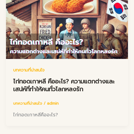
บทความที่น่าสนใจ
ไก่ทอดเกาหลี คืออะไร? ความแตกต่างและ
เสน่ห์ที่ทำให้คนทั่วโลกหลงรัก
บทความที่น่าสนใจ
/
admin
ไก่ทอดเกาหลีคืออะไร?