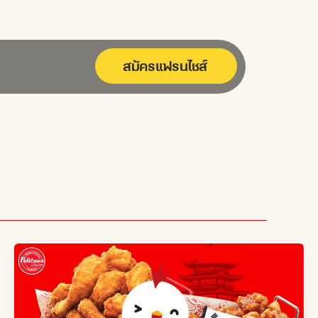
สมัครแฟรนไชส์